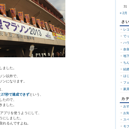
31
« 2月
さ
レ
で
ハ
奈良
地下
ち
しました。
結婚
ソン以外で、
は
ソンになります。
フ
は、
家
と27秒で達成できず
という、
カ
したので、
きました。
お
eのアプリを使うようにして、
お
うにしました。
ス
に取れるんですよね。
モ