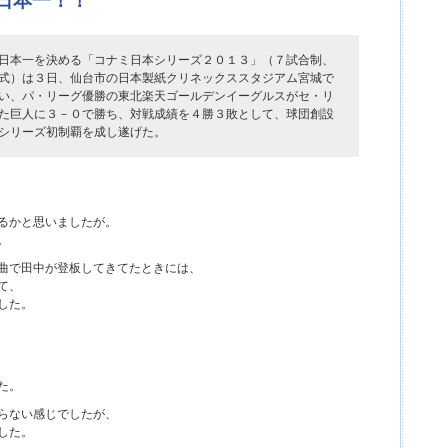
日本一！！
日本一を決める「コナミ日本シリーズ２０１３」（７試合制、
式）は３日、仙台市の日本製紙クリネックススタジアム宮城で
い、パ・リーグ優勝の東北楽天ゴールデンイーグルスがセ・リ
た巨人に３－０で勝ち、対戦成績を４勝３敗として、球団創設
シリーズ初制覇を成し遂げた。
るかと思いましたが。
。
曲で田中が登板してきてたときには、
て、
した。
た。
らない感じでしたが、
した。