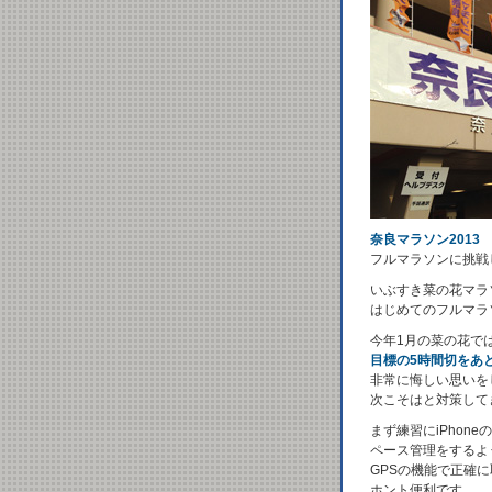
奈良マラソン2013
フルマラソンに挑戦
いぶすき菜の花マラ
はじめてのフルマラ
今年1月の菜の花で
目標の5時間切をあ
非常に悔しい思いを
次こそはと対策して
まず練習にiPhon
ペース管理をするよ
GPSの機能で正確
ホント便利です。