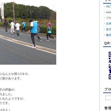
ロ
グ
VI
vivi
プ
日
楽
藤井
Q
らなんとか残り1キロ、
り坂があります。
ブ
子の声援が。
れました。
くれたようですが、
うです。
管
ばるよ！