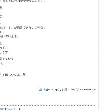
くるまでに時間がかかることも。。
ら、
、
す。
」
まだ「す」が発音できないのかな。
く」
分けています。
と、
って、
します。
覚えていて、
り。
んでほしいなぁ。笑
日記2013
|
たすく
|
23:00 |
Comments (0)