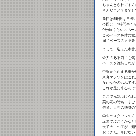
ちゃんとされてる方
そんなこと今までし
前回は5時間を目標
今回は、4時間半く
6分/㎞くらいのペ
このペースを体に覚
同じペースのまま走
そして、迎えた本番
余力のある前半も焦
ペースを維持しなが
中盤から迎える細か
奈良マラソンはこれ
なかなかのもんです
これが足に来るんで
ここで元気つけられ
菜の花の時も、すご
奈良、天理の地域の
学生のスタッフの方
坂道で歩こうかなと
女子大生の子が「頑
おじさん、歩けない