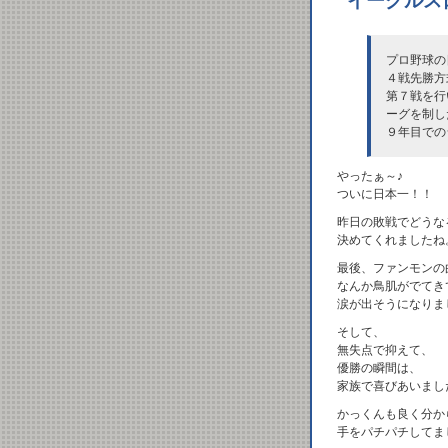
イーグルス
プロ野球の
４戦先勝方
第７戦を行
ーグを制し
９年目での
やったぁ～♪
ついに日本一！！
昨日の敗戦でどうな
決めてくれましたね
最後、ファンモンの
なんか鳥肌がでてき
涙が出そうになりま
そして、
無失点で抑えて、
優勝の瞬間は、
家族で喜びあいまし
かっくんも良く分か
手をパチパチしてま