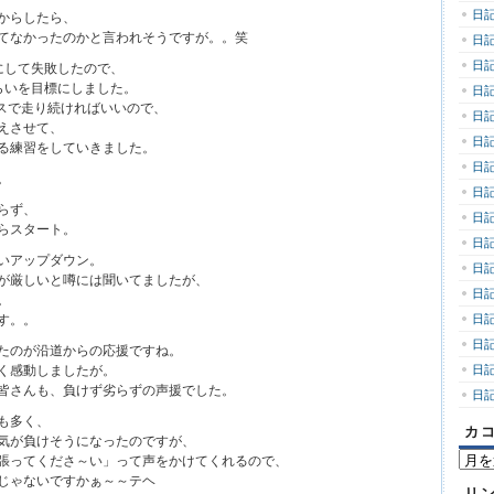
日記
からしたら、
てなかったのかと言われそうですが。。笑
日記
日記
にして失敗したので、
らいを目標にしました。
日記
ースで走り続ければいいので、
日記
えさせて、
日記
る練習をしていきました。
日記
。
日記
らず、
日記
らスタート。
日記
いアップダウン。
日記
が厳しいと噂には聞いてましたが、
日記
。
す。。
日記
日記
たのが沿道からの応援ですね。
く感動しましたが。
日記
皆さんも、負けず劣らずの声援でした。
日記
も多く、
カ
気が負けそうになったのですが、
カ
張ってくださ～い」って声をかけてくれるので、
コ
じゃないですかぁ～～テヘ
リ