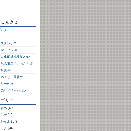
いしんきじ
ゴスクール
っ！
ウステンボス
マラソン2019
鉄車両基地見学2018
んちん電車で、おさんぽ
10周年
じめてと、最後の
ェリーの旅
具のリノベーション
テゴリー
すすめ
(59)
知らせ
(12)
ペシャル
(17)
ブログ
(44)