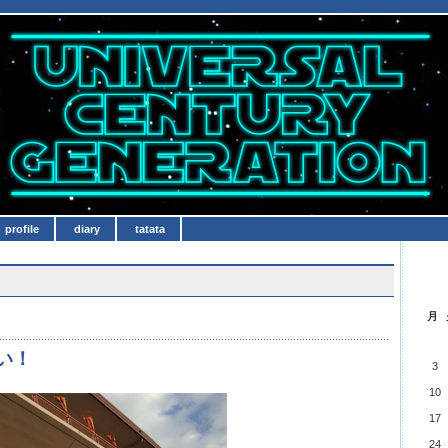
profile
diary
tatata
月
い！
3
10
17
24