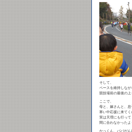
そして、
ペースを維持しなが
競技場前の最後の上
ここで、
母と、嫁さんと、息
寒い中応援に来てく
実は天理にも行って
間に合わなかったよ
かっくん、パパがん