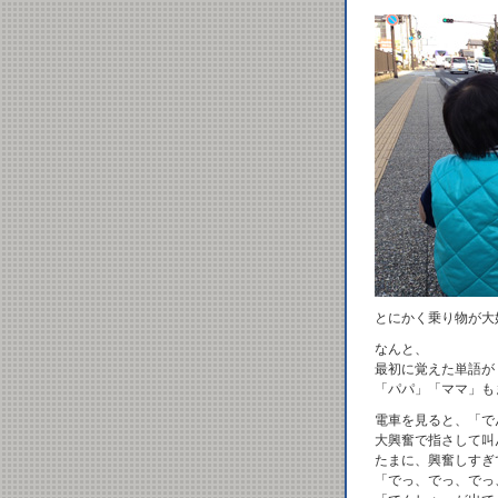
とにかく乗り物が大
なんと、
最初に覚えた単語が
「パパ」「ママ」も
電車を見ると、「で
大興奮で指さして叫
たまに、興奮しすぎ
「でっ、でっ、でっ