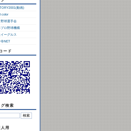
CTORY2001(動画)
d color
ロ野球選手会
本プロ野球機構
天イーグルス
寺NET
Rコード
ログ検索
理人用