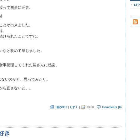
ロ
絞って無事に完走。
秒
ことが出来ました。
は、
続けられたことですね。
いなと改めて感じました。
食事管理してくれた嫁さんに感謝。
はないのかと、思ってみたり。
から直さないと。。
日記2013
|
たすく
|
23:00 |
Comments (0)
好き