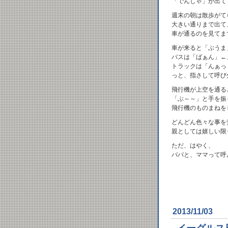
「でんしゃ」が出て
週末の朝は散歩がて
大きい通りまで出て
車が通るのを見てま
車が来ると「ぶうま
バスは「ばぁん」←
トラックは「んぁっ
っと、指さして呼び
飛行機が上空を通る
「ぶ～～」と手を振
飛行機のものまねを
どんどん色々な事を
親としては嬉しい限
ただ、はやく、
パパと、ママって呼
2013/11/03