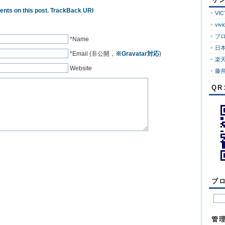
ロ
nts on this post.
TrackBack URI
グ
VI
vivi
プ
*Name
日
*Email (非公開，
※Gravatar対応
)
楽
Website
藤井
Q
ブ
管