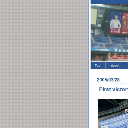
Top
about
2005/03/28
First victor