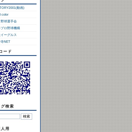
CTORY2001(動画)
d color
ロ野球選手会
本プロ野球機構
天イーグルス
寺NET
Rコード
ログ検索
理人用