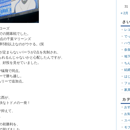
31
« 2月
さ
ローズ
レ
での開幕戦でした。
で
得点の千葉マリーンズ
ハ
率5割以上なのがウケる。(笑
奈良
が定まらないパーラが2点を先制され、
地下
取られるんじゃないかと心配したんですが、
、好投を見せていました。
ち
結婚
が犠飛で同点。
ーで勝ち越し。
は
ムリーで追加点。
フ
家
大西が、
カ
快なトドメの一発！
お
が抑えて、
お
。
ス
の初勝利を、
モ
で挙げました。