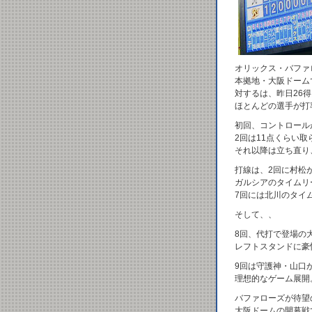
オリックス・バファ
本拠地・大阪ドーム
対するは、昨日26
ほとんどの選手が打
初回、コントロール
2回は11点くらい
それ以降は立ち直り
打線は、2回に村松
ガルシアのタイムリ
7回には北川のタイ
そして、、
8回、代打で登場の
レフトスタンドに豪
9回は守護神・山口
理想的なゲーム展開
バファローズが待望
大阪ドームの開幕戦