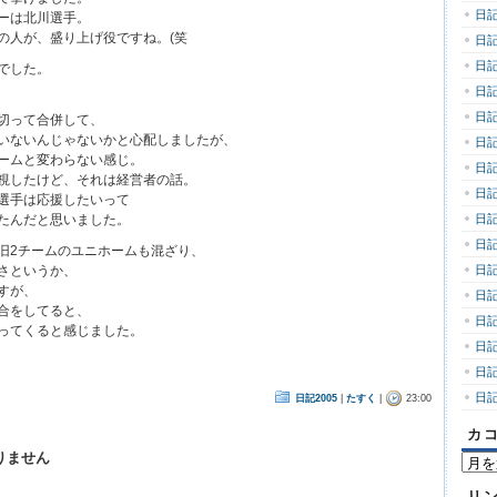
日記
ーは北川選手。
の人が、盛り上げ役ですね。(笑
日記
日記
でした。
日記
日記
切って合併して、
いないんじゃないかと心配しましたが、
日記
ームと変わらない感じ。
日記
視したけど、それは経営者の話。
日記
選手は応援したいって
たんだと思いました。
日記
日記
旧2チームのユニホームも混ざり、
さというか、
日記
すが、
日記
合をしてると、
日記
ってくると感じました。
日記
日記
日記
日記2005
|
たすく
|
23:00
カ
りません
カ
コ
リ