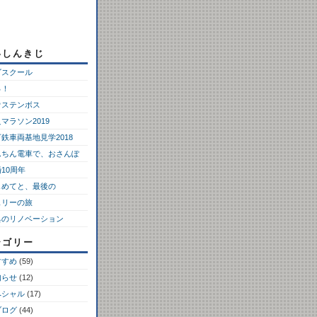
いしんきじ
ゴスクール
っ！
ウステンボス
マラソン2019
鉄車両基地見学2018
んちん電車で、おさんぽ
10周年
じめてと、最後の
ェリーの旅
具のリノベーション
テゴリー
すすめ
(59)
知らせ
(12)
ペシャル
(17)
ブログ
(44)