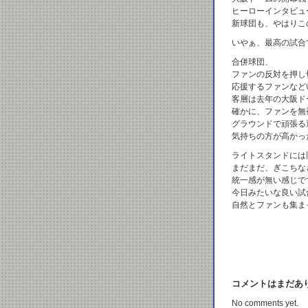
ヒーローインタビュ
新球団も、やはりこ
いやぁ、最高の試合
合併球団、
ファンの反対を押し
応援するファンなど
客層は去年の大阪ド
確かに、ファンを無
グラウンドで頑張る
気持ちの方が高かっ
ライトスタンドには
まだまだ、ぎこちな
統一感が無い感じで
今日みたいな良い試
自然とファンも集ま
コメントはまだあ
No comments yet.