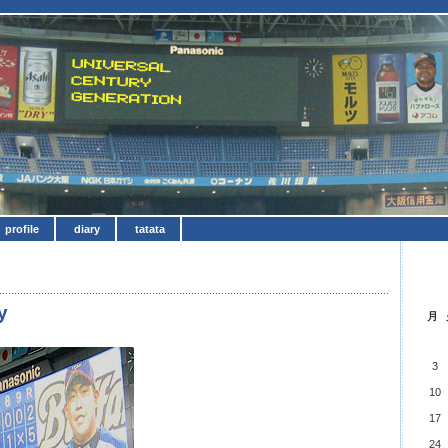
profile
diary
tatata
y
月
3
10
17
24