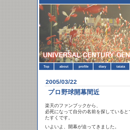
Top
about
profile
diary
tatata
2005/03/22
プロ野球開幕間近
楽天のファンブックから、
必死になって自分の名前を探していると
たすくです。
いよいよ、開幕が迫ってきました。