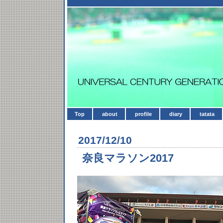
Top
about
profile
diary
tatata
2017/12/10
奈良マラソン2017