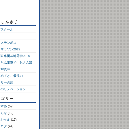
いしんきじ
ゴスクール
っ！
ウステンボス
マラソン2019
鉄車両基地見学2018
んちん電車で、おさんぽ
10周年
じめてと、最後の
ェリーの旅
具のリノベーション
テゴリー
すすめ
(59)
知らせ
(12)
ペシャル
(17)
ブログ
(44)