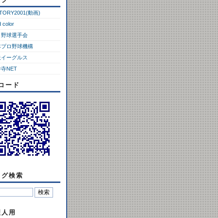
CTORY2001(動画)
d color
ロ野球選手会
本プロ野球機構
天イーグルス
寺NET
Rコード
ログ検索
理人用