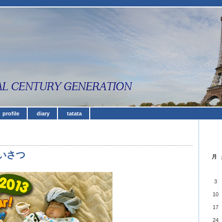
profile
diary
tatata
いさつ
月
3
10
17
24