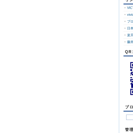
ロ
グ
VI
vivi
プ
日
楽
藤井
Q
ブ
管