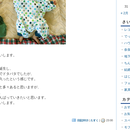
31
« 2月
さ
レ
で
ハ
奈良
いします。
地下
ち
誕生し、
結婚
でドタバタでしたが、
は
入ったという感じです。
フ
と多々あると思いますが、
家
、
んばっていきたいと思います。
カ
いします。
お
お
ス
日記2013
|
たすく
|
23:00
モ