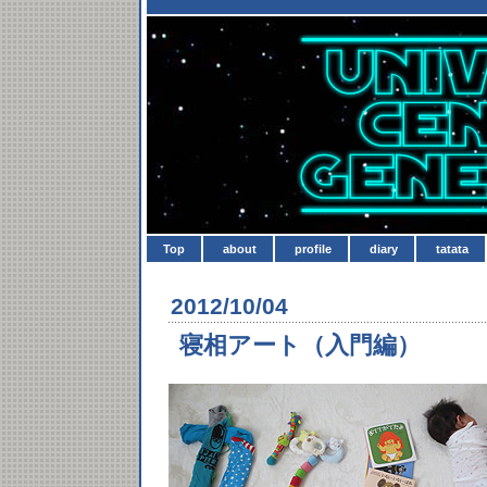
Top
about
profile
diary
tatata
2012/10/04
寝相アート（入門編）