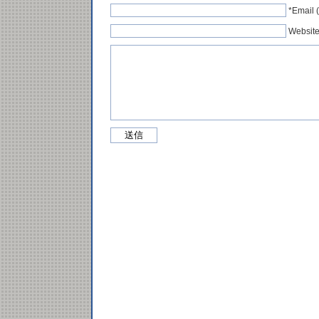
*Emai
Websit