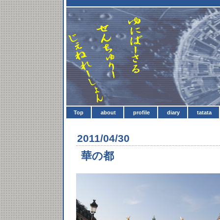
Top
about
profile
diary
tatata
2011/04/30
華の都