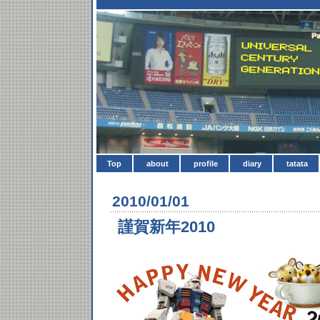
Top
about
profile
diary
tatata
2010/01/01
謹賀新年2010