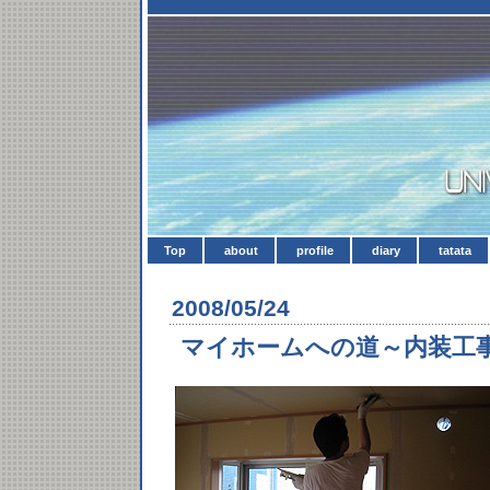
Top
about
profile
diary
tatata
2008/05/24
マイホームへの道～内装工