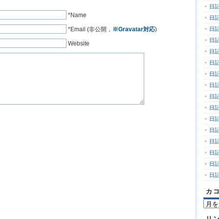
日記
*Name
日記
*Email (非公開，
※Gravatar対応
)
日記
日記
Website
日記
日記
日記
日記
日記
日記
日記
日記
日記
日記
日記
日記
カ
カ
コ
リ