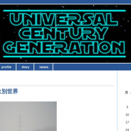
profile
diary
tatata
は別世界
月
3
10
17
24