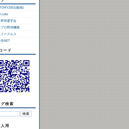
CTORY2001(動画)
d color
ロ野球選手会
本プロ野球機構
天イーグルス
寺NET
Rコード
ログ検索
理人用