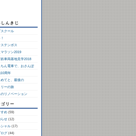
いしんきじ
ゴスクール
っ！
ウステンボス
マラソン2019
鉄車両基地見学2018
んちん電車で、おさんぽ
10周年
じめてと、最後の
ェリーの旅
具のリノベーション
テゴリー
すすめ
(59)
知らせ
(12)
ペシャル
(17)
ブログ
(44)