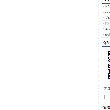
ロ
グ
VI
vivi
プ
日
楽
藤井
Q
ブ
管