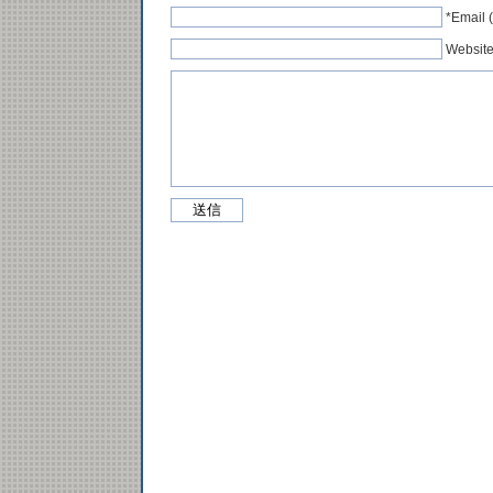
*Emai
Websit