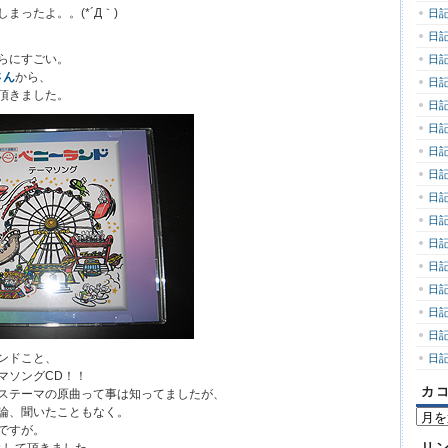
まったよ。。(*´Д｀)
日記
日記
らにすごい。
日記
さん
から、
日記
頂きました。
日記
日記
日記
日記
日記
日記
日記
日記
日記
日記
日記
ンドこと、
日記
マソングCD！！
カ
ステーマの原曲って事は知ってましたが、
論、聞いたこともなく。
カ
ですが。
コ
リ