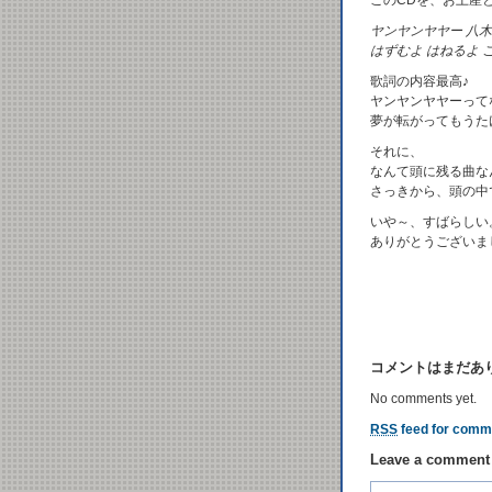
このCDを、お土産
ヤンヤンヤヤー 八木
はずむよ はねるよ 
歌詞の内容最高♪
ヤンヤンヤヤーって
夢が転がってもうた
それに、
なんて頭に残る曲な
さっきから、頭の中
いや～、すばらしい
ありがとうございま
コメントはまだあ
No comments yet.
RSS
feed for comme
Leave a comment