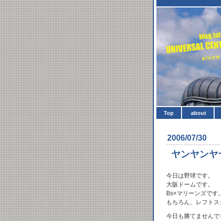
Top
about
2006/07/30
ヤンヤンヤ
今日は野球です。
大阪ドームです。
Bs×マリーンズです
もちろん、レフトス
今日も勝てませんで