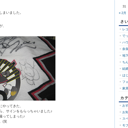
31
しまいました。
« 2月
さ
が、
レ
で
ハ
奈良
地下
ち
結婚
は
フ
家
カ
お
にやってきた、
ら、サインをもらっちゃいました♪
お
撮ってしまった♪
ス
。(笑
モ