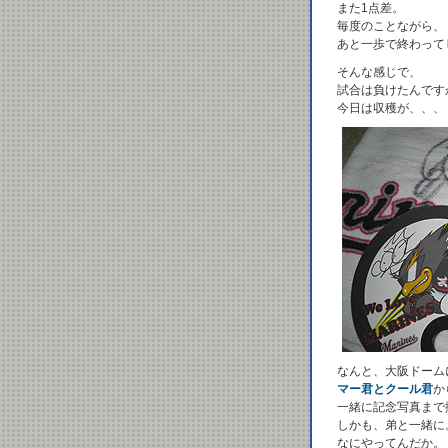
また1点差。
毎度のことながら、
あと一歩で終わって
そんな感じで、
試合は負けたんです
今日は収穫が、、、
なんと、大阪ドーム
マー君とクール君
か
一緒に記念写真まで
しかも、弟と一緒に
なにやってんだか。