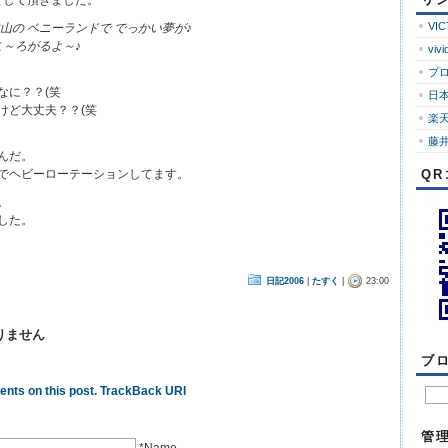
として頂きました。
ロ
グ
VI
山の ベニーランドで でっかい夢が♪
こ～ろがるよ～♪
vivi
プ
なに？？(笑
日
けど大丈夫？？(笑
楽
藤井
んだ。
でヘビーローテーションしてます。
Q
。
した。
日記2006
|
たすく
|
23:00
りません
ブ
nts on this post.
TrackBack URI
管