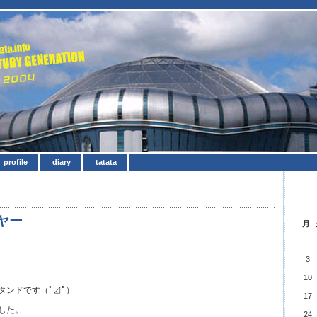
profile
diary
tatata
ヤー
月
3
。
10
タンドです（ﾟ⊿ﾟ）
17
した。
24