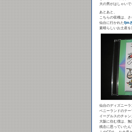
大の男がはしゃいでし
あとあと、
こちらの収穫は、さ
仙台に行かれた
fjm
素晴らしいお土産を
仙台のディズニーラ
ベニーランドのテー
イーグルスのチャン
大阪に住む僕は、無
残念に思っていたん