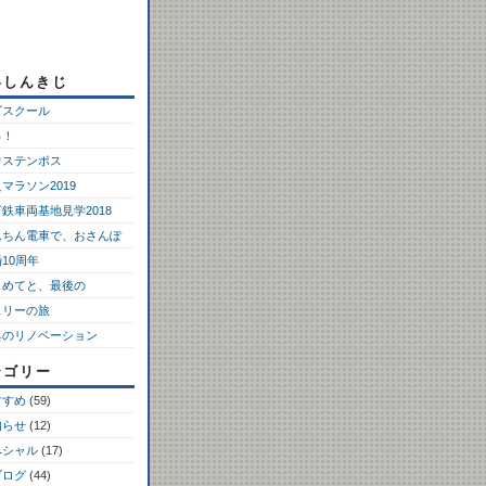
いしんきじ
ゴスクール
っ！
ウステンボス
マラソン2019
鉄車両基地見学2018
んちん電車で、おさんぽ
10周年
じめてと、最後の
ェリーの旅
具のリノベーション
テゴリー
すすめ
(59)
知らせ
(12)
ペシャル
(17)
ブログ
(44)