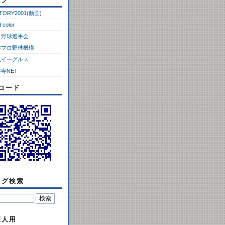
CTORY2001(動画)
d color
ロ野球選手会
本プロ野球機構
天イーグルス
寺NET
Rコード
ログ検索
理人用