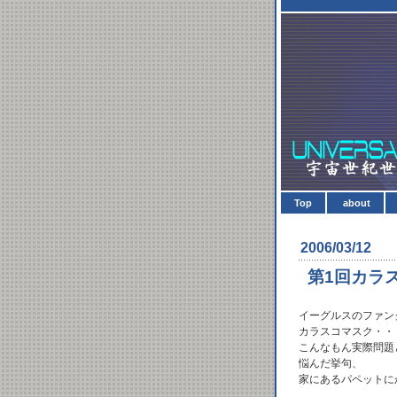
Top
about
2006/03/12
第1回カラ
イーグルスのファン
カラスコマスク・・
こんなもん実際問題
悩んだ挙句、
家にあるパペットに