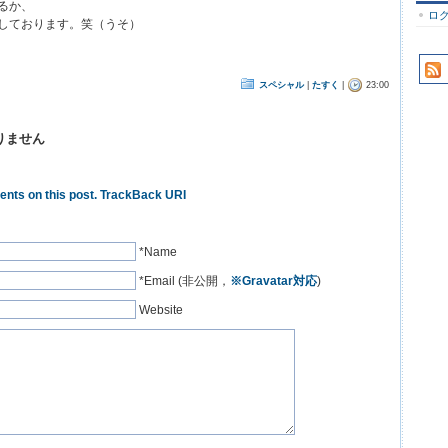
るか、
ロ
しております。笑（うそ）
スペシャル
|
たすく
|
23:00
りません
nts on this post.
TrackBack URI
*Name
*Email (非公開，
※Gravatar対応
)
Website