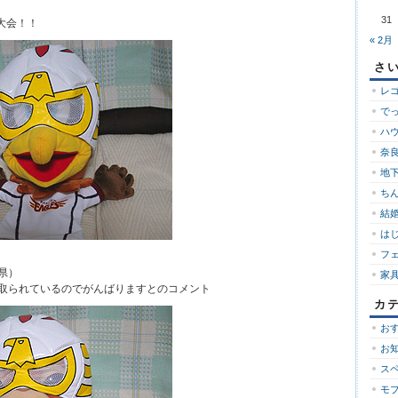
31
大会！！
« 2月
さ
レ
で
ハ
奈良
地下
ち
結婚
は
フ
県）
家
取られているのでがんばりますとのコメント
カ
お
お
ス
モ