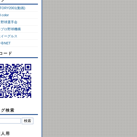
CTORY2001(動画)
d color
ロ野球選手会
本プロ野球機構
天イーグルス
寺NET
Rコード
ログ検索
理人用