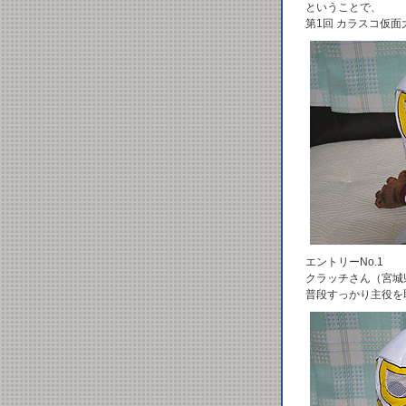
ということで、
第1回 カラスコ仮面
エントリーNo.1
クラッチさん（宮城
普段すっかり主役を