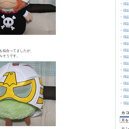
日記
日記
日記
日記
日記
日記
日記
日記
も似合ってましたが、
ルそうです。
日記
日記
日記
日記
日記
日記
日記
日記
カ
カ
コ
リ