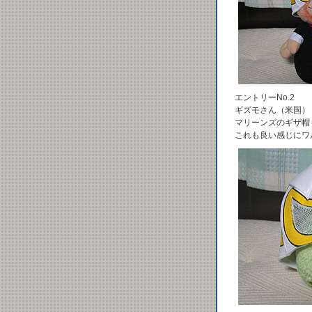
エントリーNo.2
ギズモさん（米国）
マリーンズのギザ帽
これも良い感じにワ