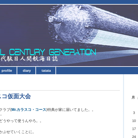
profile
diary
tatata
スコ仮面大会
月
クラブ(
Mr.カラスコ・コース
)特典が家に届いてました。。
3
・
どうやって使うんやろ。。
10
17
かぶせていくことに。
24