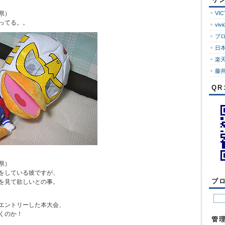
ロ
グ
県）
VI
ってる。。
vivi
プ
日
楽
藤井
Q
県）
をしている彼ですが、
ブ
を見て欲しいとの事。
エントリーした本大会、
くのか！
管