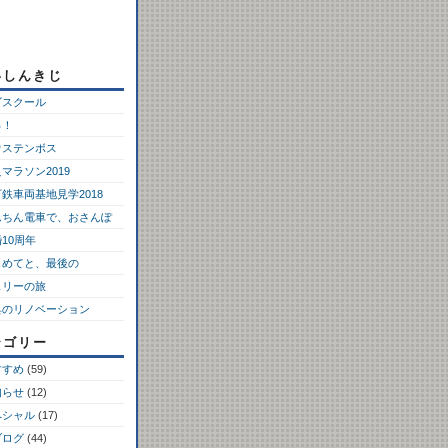
いしんきじ
ゴスクール
っ！
ウステンボス
マラソン2019
鉄車両基地見学2018
んちん電車で、おさんぽ
10周年
じめてと、最後の
ェリーの旅
具のリノベーション
テゴリー
すすめ
(59)
知らせ
(12)
ペシャル
(17)
ブログ
(44)