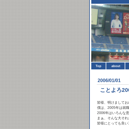
Top
about
2006/01/01
ことよろ20
皆様、明けましてお
僕は、2005年は
2006年はいろん
まぁ、そんな大それ
皆様にとっても良い