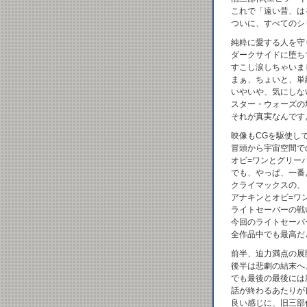
これで「遠い昔、は
ついに、すべてのシ
純粋に愛する人を守
ダークサイドに堕ち
すこし涙しちゃいま
まぁ、ちょいと、単
いやいや、気にしな
スター・ウォーズの
それが真実なんです
映像もCGを駆使し
冒頭から宇宙空間で
オビ=ワンとグリー
でも、やっぱ、一番
クライマックスの、
アナキンとオビ=ワ
ライトセーバーの戦
今回のライトセーバ
全作品中でも最高だ
前半、迫力満点の展
後半は悲劇の結末へ
でも最後の最後には
話が終わるあたりが
良い感じに、旧三部