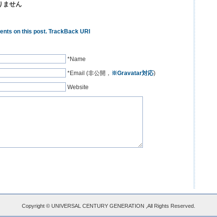
りません
nts on this post.
TrackBack URI
*Name
*Email (非公開，
※Gravatar対応
)
Website
Copyright © UNIVERSAL CENTURY GENERATION ,All Rights Reserved.