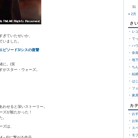
31
« 2月
さ
レ
すぎていたせいか、
で
ていました。
ハ
エピソード3/シスの復讐
奈良
。
地下
緒に。(笑
ち
すがスター・ウォーズ。
結婚
は
フ
家
カ
あわせると深いストーリー。
ーズが観たかった！
お
た。
お
ーズは、
ス
、
モ
4～6)に繋がる作品。