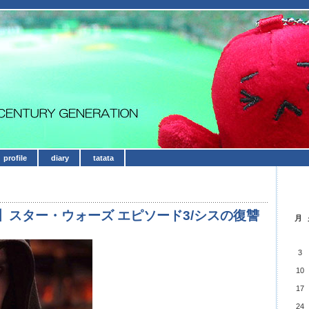
profile
diary
tatata
】スター・ウォーズ エピソード3/シスの復讐
月
3
10
17
24