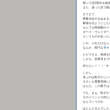
帰って旧3部作を観
また、違った目で観
さてさて、
興奮冷めやまぬまま
劇場を出ようとした
なんでも映画館のイ
ダース・ヴェイダー
というものがあった
いや、それだけなら
なんか、精巧な
ライ
ただでさえ、映画を
しかも、効果音まで
持ちたい！！（・∀
しかし、、、
並ぶのは恥ずかしい
オカンも興奮気味に
なんだ、この親子は
でも、まぁ、恥ずか
そのイベントの列に
なんていうのか、
ほとんど大人でした