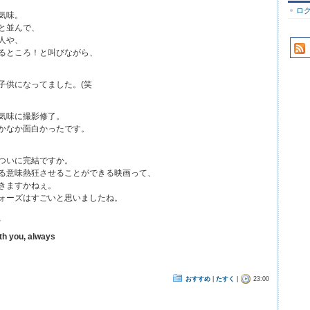
ロ
気味。
と並んで、
人や、
るところ！と叫びながら、
子供になってました。(笑
気味に撮影修了。
かなか面白かったです。
ついに完結ですか。
る意味熱狂させることができる映画って、
きますかねぇ。
ォーズはすごいと思いましたね。
、
th you, always
おすすめ
|
たすく
|
23:00