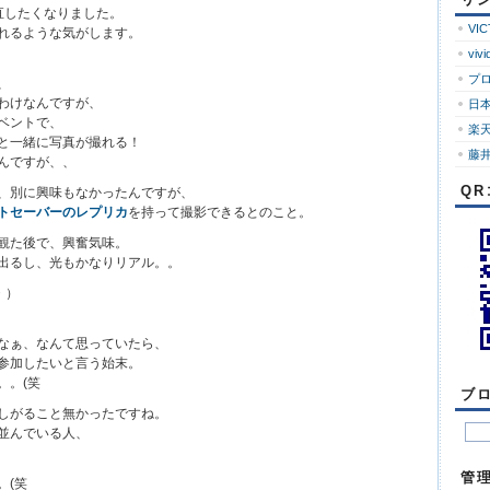
ロ
直したくなりました。
グ
VI
れるような気がします。
vivi
プ
、
わけなんですが、
日
ベントで、
楽
と一緒に写真が撮れる！
藤井
んですが、、
Q
、別に興味もなかったんですが、
トセーバーのレプリカ
を持って撮影できるとのこと。
観た後で、興奮気味。
出るし、光もかなりリアル。。
・）
なぁ、なんて思っていたら、
参加したいと言う始末。
。。(笑
ブ
しがること無かったですね。
並んでいる人、
管
。(笑