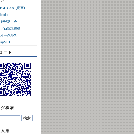
CTORY2001(動画)
d color
ロ野球選手会
本プロ野球機構
天イーグルス
寺NET
Rコード
ログ検索
理人用