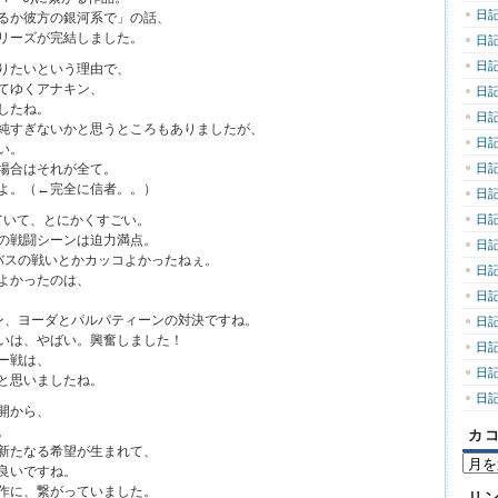
日記
るか彼方の銀河系で」の話、
リーズが完結しました。
日記
日記
りたいという理由で、
てゆくアナキン、
日記
したね。
日記
純すぎないかと思うところもありましたが、
日記
い。
場合はそれが全て。
日記
よ。（←完全に信者。。）
日記
ていて、とにかくすごい。
日記
の戦闘シーンは迫力満点。
日記
バスの戦いとかカッコよかったねぇ。
日記
よかったのは、
日記
ン、ヨーダとパルパティーンの対決ですね。
日記
いは、やばい。興奮しました！
日記
ー戦は、
日記
と思いましたね。
日記
開から、
。
カ
新たなる希望が生まれて、
カ
良いですね。
コ
作に、繋がっていました。
リ