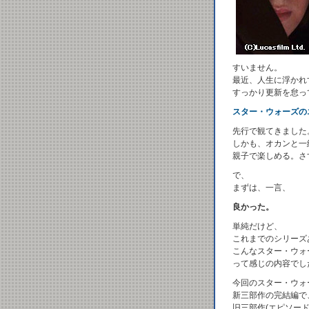
すいません。
最近、人生に浮かれ
すっかり更新を怠っ
スター・ウォーズの
先行で観てきました
しかも、オカンと一
親子で楽しめる。さ
で、
まずは、一言、
良かった。
単純だけど、
これまでのシリーズ
こんなスター・ウォ
って感じの内容でし
今回のスター・ウォ
新三部作の完結編で
旧三部作(エピソード