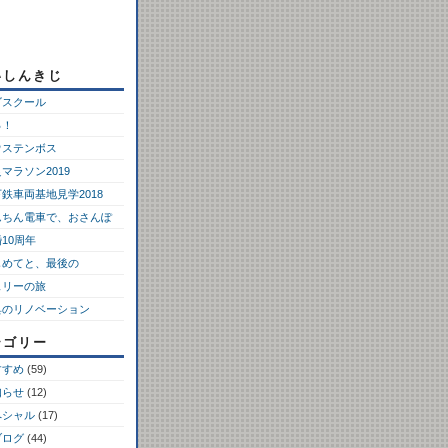
いしんきじ
ゴスクール
っ！
ウステンボス
マラソン2019
鉄車両基地見学2018
んちん電車で、おさんぽ
10周年
じめてと、最後の
ェリーの旅
具のリノベーション
テゴリー
すすめ
(59)
知らせ
(12)
ペシャル
(17)
ブログ
(44)