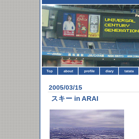
Top
about
profile
diary
tatata
2005/03/15
スキー in ARAI