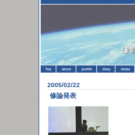
Top
about
profile
diary
tatata
2005/02/22
修論発表