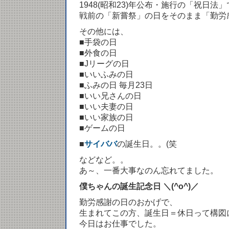
1948(昭和23)年公布・施行の「祝日法
戦前の「新嘗祭」の日をそのまま「勤労
その他には、
■手袋の日
■外食の日
■Jリーグの日
■いいふみの日
■ふみの日 毎月23日
■いい兄さんの日
■いい夫妻の日
■いい家族の日
■ゲームの日
■
サイババ
の誕生日。。(笑
などなど。。
あ～、一番大事なのん忘れてました。
僕ちゃんの誕生記念日 ＼(^o^)／
勤労感謝の日のおかげで、
生まれてこの方、誕生日＝休日って構図
今日はお仕事でした。