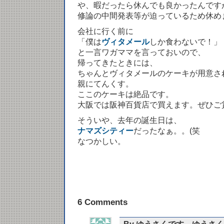
や、暇だったら休んでも良かったんです
修論の中間発表等が迫っているため休め
会社に行く前に
「僕は
ヴィタメール
しか食わないで！」
と一言ワガママを言っておいので、
帰ってきたときには、
ちゃんとヴィタメールのケーキが用意さ
親にてんくす。
ここのケーキは絶品です。
大阪では阪神百貨店で買えます。ぜひご
そういや、去年の誕生日は、
ナマズシティー
だったなぁ。。(笑
なつかしい。
6 Comments