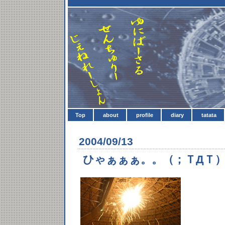
Top
about
profile
diary
tatata
2004/09/13
ひゃぁぁぁ。。（；ＴДＴ