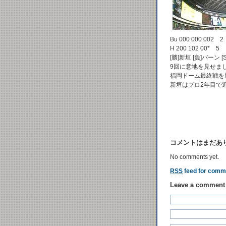
Bu 000 000 002 2
H 200 102 00* 5
[勝]新垣 [負]バーン [
9回に意地を見せま
福岡ドーム最終戦を
新垣はプロ2年目で
コメントはまだあ
No comments yet.
RSS
feed for comme
Leave a comment