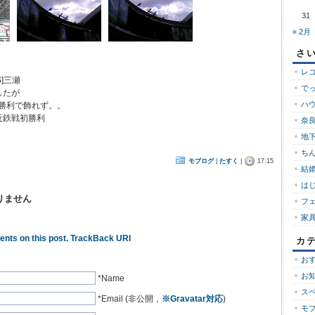
31
« 2月
さ
レ
S]三瀬
で
したが
ハ
勝利で飾れず。。
近鉄戦初勝利
奈良
地下
ち
モブログ
|
たすく
|
17:15
結婚
は
りません
フ
家
nts on this post.
TrackBack URI
カ
お
お
*Name
ス
*Email (非公開，
※Gravatar対応
)
モ