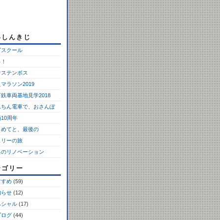
いしんきじ
ゴスクール
っ！
ウステンボス
マラソン2019
鉄車両基地見学2018
んちん電車で、おさんぽ
10周年
じめてと、最後の
ェリーの旅
具のリノベーション
テゴリー
すすめ
(59)
知らせ
(12)
ペシャル
(17)
ブログ
(44)