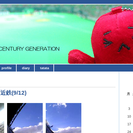
profile
diary
tatata
鉄(9/12)
月
3
10
17
24