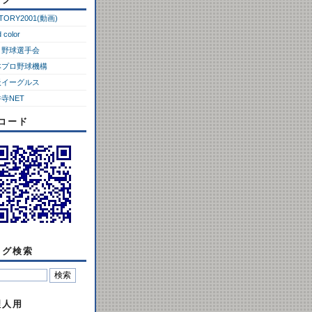
CTORY2001(動画)
d color
ロ野球選手会
本プロ野球機構
天イーグルス
寺NET
Rコード
ログ検索
理人用