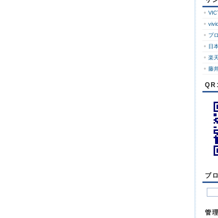
ロ
グ
VI
vivi
プ
日
楽
藤井
Q
ブ
管